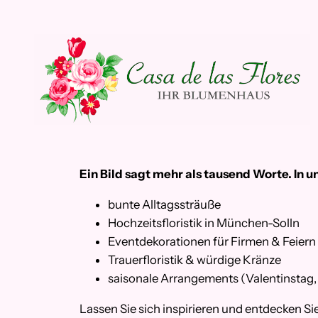
Zum
Inhalt
springen
Ein Bild sagt mehr als tausend Worte. In u
bunte Alltagssträuße
Hochzeitsfloristik in München-Solln
Eventdekorationen für Firmen & Feiern
Trauerfloristik & würdige Kränze
saisonale Arrangements (Valentinstag
Lassen Sie sich inspirieren und entdecken Si